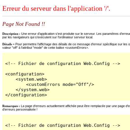
Erreur du serveur dans l'application '/'.
Page Not Found !!
Description :
Une erreur d'application s'est produite sur le serveur. Les paramètres d'erreur
par les navigateurs qui s'exécutent sur l'ordinateur serveur local.
Détails =
Pour permettre l'affichage des détails de ce message d'erreur spécifique sur les o
valeur "off" à l'attribut "mode" de cette balise <customErrors>.
<!-- Fichier de configuration Web.Config -->

<configuration>

    <system.web>

        <customErrors mode="Off"/>

    </system.web>

</configuration>
Remarques :
La page d'erreurs actuellement affichée peut être remplacée par une page d'erre
d'erreurs personnalisée !
<!-- Fichier de configuration Web.Config -->
