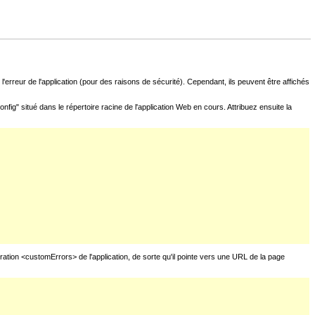
l'erreur de l'application (pour des raisons de sécurité). Cependant, ils peuvent être affichés
fig" situé dans le répertoire racine de l'application Web en cours. Attribuez ensuite la
uration <customErrors> de l'application, de sorte qu'il pointe vers une URL de la page