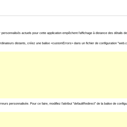
 personnalisés actuels pour cette application empêchent l'affichage à distance des détails de 
rdinateurs distants, créez une balise <customErrors> dans un fichier de configuration "web.con
urs personnalisée. Pour ce faire, modifiez l'attribut "defaultRedirect" de la balise de config