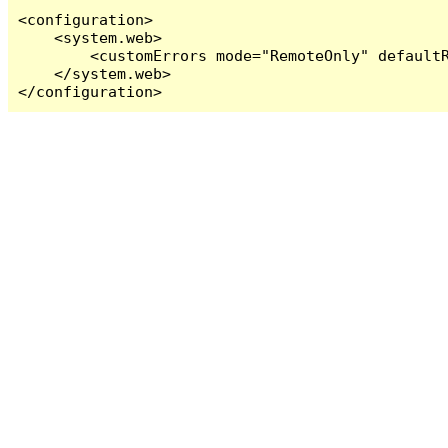
<configuration>

    <system.web>

        <customErrors mode="RemoteOnly" defaultR
    </system.web>

</configuration>