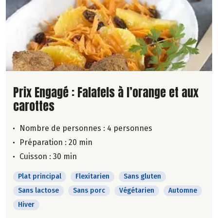
Lire la suite de la recette
Prix Engagé : Falafels à l’orange et aux
carottes
Nombre de personnes :
4 personnes
Préparation : 20 min
Cuisson : 30 min
Plat principal
Flexitarien
Sans gluten
Sans lactose
Sans porc
Végétarien
Automne
Hiver