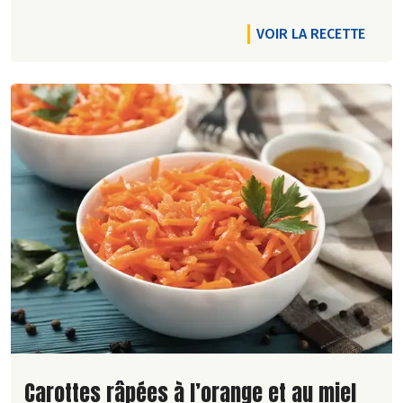
VOIR LA RECETTE
Lire la suite de la recette
Carottes râpées à l’orange et au miel