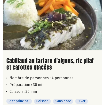
Lire la suite de la recette
Cabillaud au tartare d'algues, riz pilaf
et carottes glacées
Nombre de personnes :
4 personnes
Préparation : 30 min
Cuisson : 30 min
Plat principal
Poisson
Sans porc
Hiver