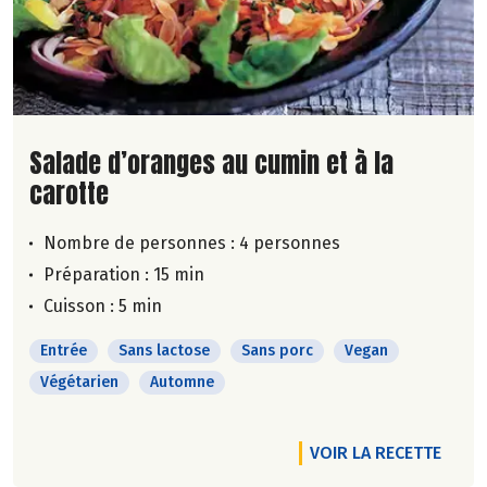
Lire la suite de la recette
Salade d’oranges au cumin et à la
carotte
Nombre de personnes :
4 personnes
Préparation : 15 min
Cuisson : 5 min
Entrée
Sans lactose
Sans porc
Vegan
Végétarien
Automne
VOIR LA RECETTE