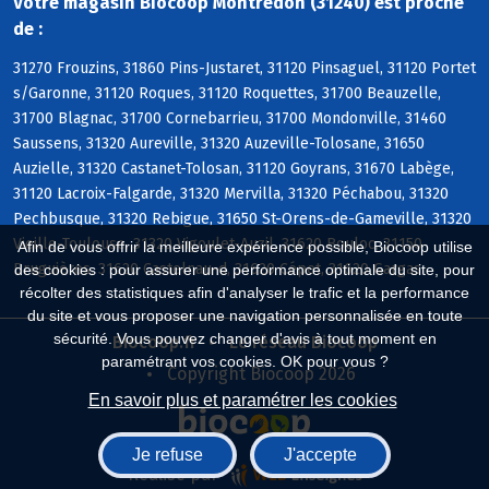
Votre magasin Biocoop Montredon (31240) est proche
de :
31270 Frouzins, 31860 Pins-Justaret, 31120 Pinsaguel, 31120 Portet
s/Garonne, 31120 Roques, 31120 Roquettes, 31700 Beauzelle,
31700 Blagnac, 31700 Cornebarrieu, 31700 Mondonville, 31460
Saussens, 31320 Aureville, 31320 Auzeville-Tolosane, 31650
Auzielle, 31320 Castanet-Tolosan, 31120 Goyrans, 31670 Labège,
31120 Lacroix-Falgarde, 31320 Mervilla, 31320 Péchabou, 31320
Pechbusque, 31320 Rebigue, 31650 St-Orens-de-Gameville, 31320
Vieille-Toulouse, 31320 Vigoulet-Auzil, 31620 Bouloc, 31150
Afin de vous offrir la meilleure expérience possible, Biocoop utilise
Bruguières, 31620 Castelnau-d, 31620 Cépet, 31620 Gargas
des cookies : pour assurer une performance optimale du site, pour
récolter des statistiques afin d'analyser le trafic et la performance
du site et vous proposer une navigation personnalisée en toute
sécurité. Vous pouvez changer d'avis à tout moment en
Biocoop.fr
Le réseau Biocoop
paramétrant vos cookies. OK pour vous ?
Copyright Biocoop 2026
En savoir plus et paramétrer les cookies
Je refuse
J'accepte
Réalisé par