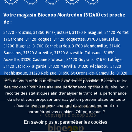
Votre magasin Biocoop Montredon (31240) est proche
de :
31270 Frouzins, 31860 Pins-Justaret, 31120 Pinsaguel, 31120 Portet
s/Garonne, 31120 Roques, 31120 Roquettes, 31700 Beauzelle,
31700 Blagnac, 31700 Cornebarrieu, 31700 Mondonville, 31460
Saussens, 31320 Aureville, 31320 Auzeville-Tolosane, 31650
Auzielle, 31320 Castanet-Tolosan, 31120 Goyrans, 31670 Labège,
31120 Lacroix-Falgarde, 31320 Mervilla, 31320 Péchabou, 31320
Pechbusque, 31320 Rebigue, 31650 St-Orens-de-Gameville, 31320
Vieille-Toulouse, 31320 Vigoulet-Auzil, 31620 Bouloc, 31150
Afin de vous offrir la meilleure expérience possible, Biocoop utilise
Bruguières, 31620 Castelnau-d, 31620 Cépet, 31620 Gargas
des cookies : pour assurer une performance optimale du site, pour
récolter des statistiques afin d'analyser le trafic et la performance
du site et vous proposer une navigation personnalisée en toute
sécurité. Vous pouvez changer d'avis à tout moment en
Biocoop.fr
Le réseau Biocoop
paramétrant vos cookies. OK pour vous ?
Copyright Biocoop 2026
En savoir plus et paramétrer les cookies