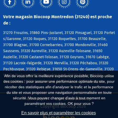
Votre magasin Biocoop Montredon (31240) est proche
de :
31270 Frouzins, 31860 Pins-Justaret, 31120 Pinsaguel, 31120 Portet
s/Garonne, 31120 Roques, 31120 Roquettes, 31700 Beauzelle,
31700 Blagnac, 31700 Cornebarrieu, 31700 Mondonville, 31460
Saussens, 31320 Aureville, 31320 Auzeville-Tolosane, 31650
Auzielle, 31320 Castanet-Tolosan, 31120 Goyrans, 31670 Labège,
31120 Lacroix-Falgarde, 31320 Mervilla, 31320 Péchabou, 31320
Pechbusque, 31320 Rebigue, 31650 St-Orens-de-Gameville, 31320
Vieille-Toulouse, 31320 Vigoulet-Auzil, 31620 Bouloc, 31150
Afin de vous offrir la meilleure expérience possible, Biocoop utilise
Bruguières, 31620 Castelnau-d, 31620 Cépet, 31620 Gargas
des cookies : pour assurer une performance optimale du site, pour
récolter des statistiques afin d'analyser le trafic et la performance
du site et vous proposer une navigation personnalisée en toute
sécurité. Vous pouvez changer d'avis à tout moment en
Biocoop.fr
Le réseau Biocoop
paramétrant vos cookies. OK pour vous ?
Copyright Biocoop 2026
En savoir plus et paramétrer les cookies