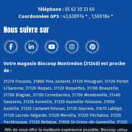
Téléphone :
05 62 30 33 60
Coordonnées GPS :
43,638974 ° , 1,500184 °
Nous suivre sur
Votre magasin Biocoop Montredon (31240) est proche
de :
31270 Frouzins, 31860 Pins-Justaret, 31120 Pinsaguel, 31120 Portet
s/Garonne, 31120 Roques, 31120 Roquettes, 31700 Beauzelle,
31700 Blagnac, 31700 Cornebarrieu, 31700 Mondonville, 31460
Saussens, 31320 Aureville, 31320 Auzeville-Tolosane, 31650
Auzielle, 31320 Castanet-Tolosan, 31120 Goyrans, 31670 Labège,
31120 Lacroix-Falgarde, 31320 Mervilla, 31320 Péchabou, 31320
Pechbusque, 31320 Rebigue, 31650 St-Orens-de-Gameville, 31320
Vieille-Toulouse, 31320 Vigoulet-Auzil, 31620 Bouloc, 31150
Afin de vous offrir la meilleure expérience possible, Biocoop utilise