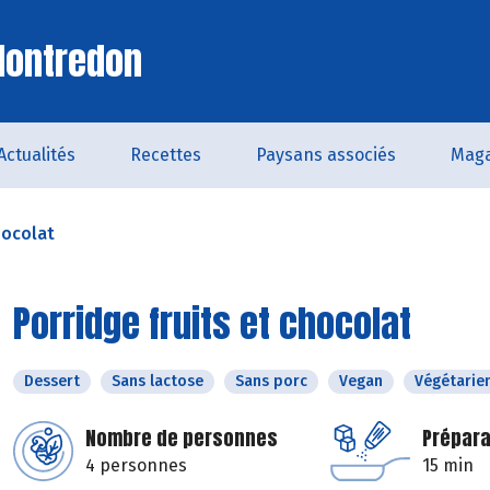
Montredon
Actualités
Recettes
Paysans associés
Maga
hocolat
Porridge fruits et chocolat
Dessert
Sans lactose
Sans porc
Vegan
Végétarie
Nombre de personnes
Prépara
4 personnes
15 min