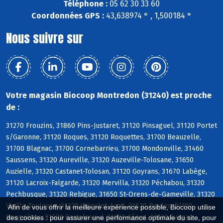
Téléphone :
05 62 30 33 60
Coordonnées GPS :
43,638974 ° , 1,500184 °
Nous suivre sur
Votre magasin Biocoop Montredon (31240) est proche
de :
31270 Frouzins, 31860 Pins-Justaret, 31120 Pinsaguel, 31120 Portet
s/Garonne, 31120 Roques, 31120 Roquettes, 31700 Beauzelle,
31700 Blagnac, 31700 Cornebarrieu, 31700 Mondonville, 31460
Saussens, 31320 Aureville, 31320 Auzeville-Tolosane, 31650
Auzielle, 31320 Castanet-Tolosan, 31120 Goyrans, 31670 Labège,
31120 Lacroix-Falgarde, 31320 Mervilla, 31320 Péchabou, 31320
Pechbusque, 31320 Rebigue, 31650 St-Orens-de-Gameville, 31320
Vieille-Toulouse, 31320 Vigoulet-Auzil, 31620 Bouloc, 31150
Afin de vous offrir la meilleure expérience possible, Biocoop utilise
Bruguières, 31620 Castelnau-d, 31620 Cépet, 31620 Gargas
des cookies : pour assurer une performance optimale du site, pour