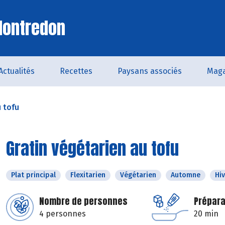
Montredon
Actualités
Recettes
Paysans associés
Maga
u tofu
Gratin végétarien au tofu
Plat principal
Flexitarien
Végétarien
Automne
Hi
Nombre de personnes
Prépara
4 personnes
20 min