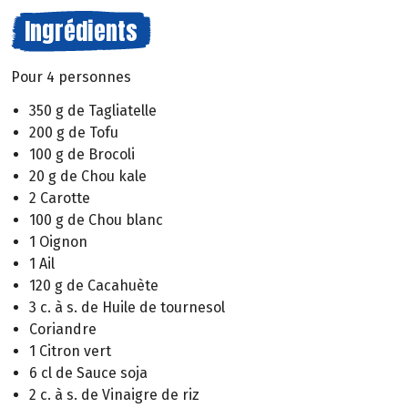
Ingrédients
Pour 4 personnes
350 g de Tagliatelle
200 g de Tofu
100 g de Brocoli
20 g de Chou kale
2 Carotte
100 g de Chou blanc
1 Oignon
1 Ail
120 g de Cacahuète
3 c. à s. de Huile de tournesol
Coriandre
1 Citron vert
6 cl de Sauce soja
2 c. à s. de Vinaigre de riz