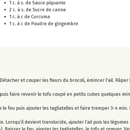
1 c. à s. de Sauce piquante
2 c. à s. de Sucre de canne
1 c. à c de Curcuma
1 c. à c de Poudre de gingembre
Détacher et couper les fleurs du brocoli, émincer l'ail. Râper 
uis faire revenir le tofu coupé en petits cubes quelques minu
 le feu puis ajouter les tagliatelles et faire tremper 3-4 min.
. Lorsqu’il devient translucide, ajouter l’ail puis les légumes e
 Baisser le feu, ajouter les tagliatelles, le tofu et remuer. V