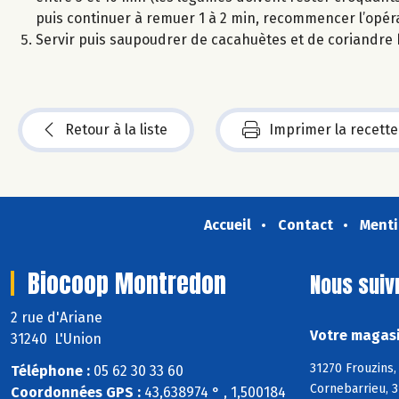
puis continuer à remuer 1 à 2 min, recommencer l’opérati
Servir puis saupoudrer de cacahuètes et de coriandre
Retour à la liste
Imprimer la recette
Accueil
Contact
Menti
Biocoop Montredon
Nous suiv
2 rue d'Ariane
Votre magasi
31240 L'Union
31270 Frouzins,
Téléphone :
05 62 30 33 60
Cornebarrieu, 3
Coordonnées GPS :
43,638974 ° , 1,500184