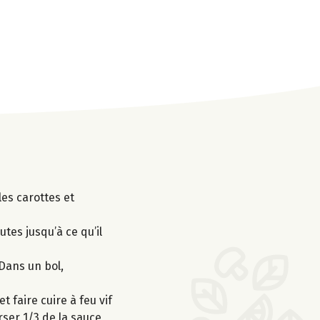
les carottes et
tes jusqu’à ce qu’il
 Dans un bol,
t faire cuire à feu vif
erser 1/3 de la sauce