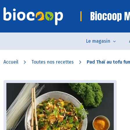
Biocoop 
Le magasin
Accueil
Toutes nos recettes
Pad Thaï au tofu fum