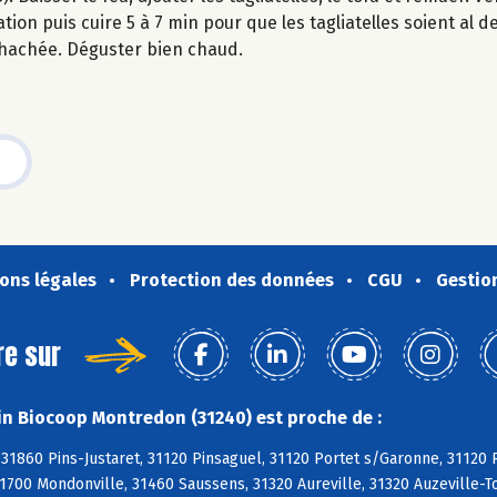
on puis cuire 5 à 7 min pour que les tagliatelles soient al d
 hachée. Déguster bien chaud.
ons légales
Protection des données
CGU
Gestio
re sur
n Biocoop Montredon (31240) est proche de :
 31860 Pins-Justaret, 31120 Pinsaguel, 31120 Portet s/Garonne, 31120
1700 Mondonville, 31460 Saussens, 31320 Aureville, 31320 Auzeville-To