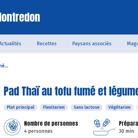
Montredon
Actualités
Recettes
Paysans associés
Maga
é...
Pad Thaï au tofu fumé et légum
Plat principal
Flexitarien
Sans lactose
Végétarien
Nombre de personnes
Prépara
4 personnes
30 min