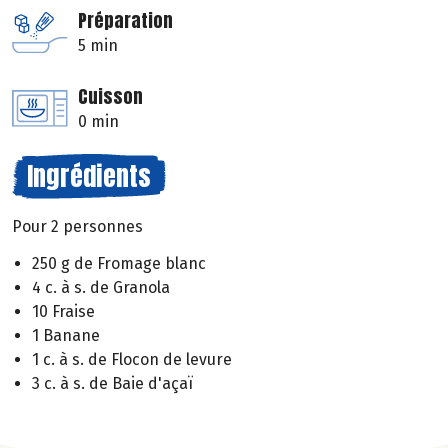
Préparation
5 min
Cuisson
0 min
Ingrédients
Pour 2 personnes
250 g de Fromage blanc
4 c. à s. de Granola
10 Fraise
1 Banane
1 c. à s. de Flocon de levure
3 c. à s. de Baie d'açaï