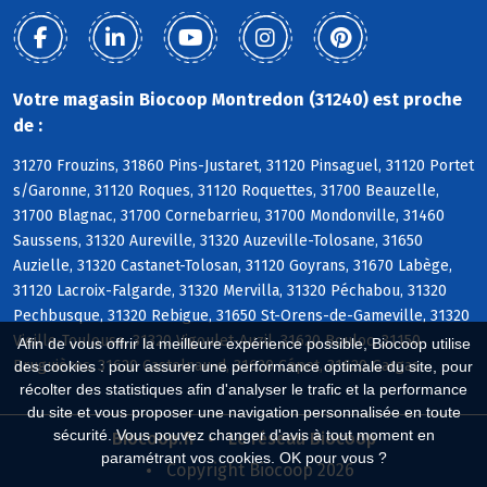
Votre magasin Biocoop Montredon (31240) est proche
de :
31270 Frouzins, 31860 Pins-Justaret, 31120 Pinsaguel, 31120 Portet
s/Garonne, 31120 Roques, 31120 Roquettes, 31700 Beauzelle,
31700 Blagnac, 31700 Cornebarrieu, 31700 Mondonville, 31460
Saussens, 31320 Aureville, 31320 Auzeville-Tolosane, 31650
Auzielle, 31320 Castanet-Tolosan, 31120 Goyrans, 31670 Labège,
31120 Lacroix-Falgarde, 31320 Mervilla, 31320 Péchabou, 31320
Pechbusque, 31320 Rebigue, 31650 St-Orens-de-Gameville, 31320
Vieille-Toulouse, 31320 Vigoulet-Auzil, 31620 Bouloc, 31150
Afin de vous offrir la meilleure expérience possible, Biocoop utilise
Bruguières, 31620 Castelnau-d, 31620 Cépet, 31620 Gargas
des cookies : pour assurer une performance optimale du site, pour
récolter des statistiques afin d'analyser le trafic et la performance
du site et vous proposer une navigation personnalisée en toute
sécurité. Vous pouvez changer d'avis à tout moment en
Biocoop.fr
Le réseau Biocoop
paramétrant vos cookies. OK pour vous ?
Copyright Biocoop 2026