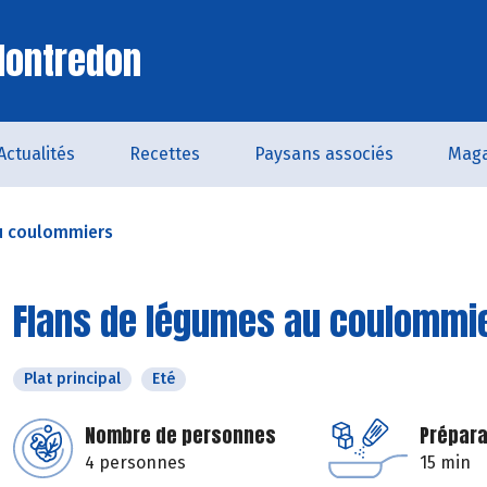
Montredon
Actualités
Recettes
Paysans associés
Maga
u coulommiers
Flans de légumes au coulommi
Plat principal
Eté
Nombre de personnes
Prépara
4 personnes
15 min