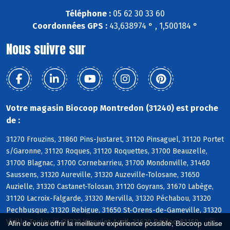
Téléphone :
05 62 30 33 60
Coordonnées GPS :
43,638974 ° , 1,500184 °
Nous suivre sur
Votre magasin Biocoop Montredon (31240) est proche
de :
31270 Frouzins, 31860 Pins-Justaret, 31120 Pinsaguel, 31120 Portet
s/Garonne, 31120 Roques, 31120 Roquettes, 31700 Beauzelle,
31700 Blagnac, 31700 Cornebarrieu, 31700 Mondonville, 31460
Saussens, 31320 Aureville, 31320 Auzeville-Tolosane, 31650
Auzielle, 31320 Castanet-Tolosan, 31120 Goyrans, 31670 Labège,
31120 Lacroix-Falgarde, 31320 Mervilla, 31320 Péchabou, 31320
Pechbusque, 31320 Rebigue, 31650 St-Orens-de-Gameville, 31320
Vieille-Toulouse, 31320 Vigoulet-Auzil, 31620 Bouloc, 31150
Afin de vous offrir la meilleure expérience possible, Biocoop utilise