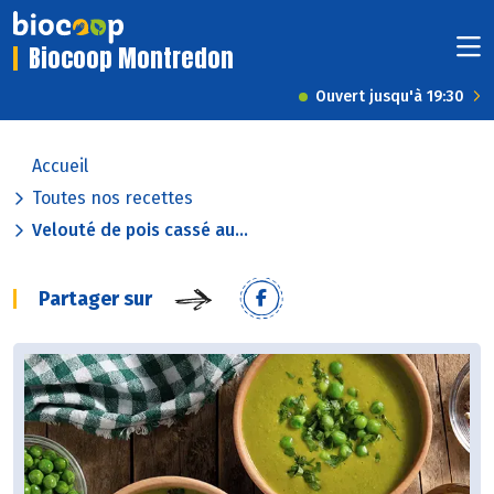
Biocoop Montredon
Ouvert jusqu'à 19:30
Accueil
Toutes nos recettes
Velouté de pois cassé au...
Partager sur