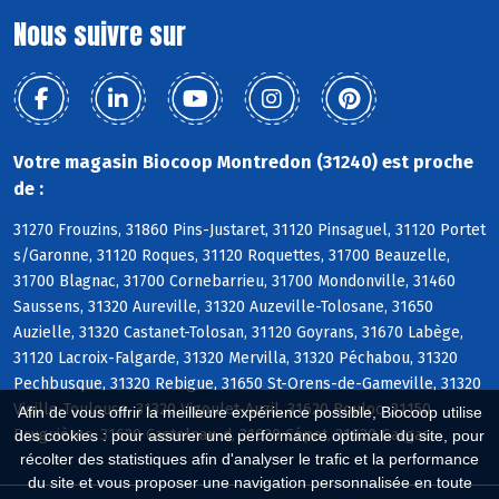
Nous suivre sur
Votre magasin Biocoop Montredon (31240) est proche
de :
31270 Frouzins, 31860 Pins-Justaret, 31120 Pinsaguel, 31120 Portet
s/Garonne, 31120 Roques, 31120 Roquettes, 31700 Beauzelle,
31700 Blagnac, 31700 Cornebarrieu, 31700 Mondonville, 31460
Saussens, 31320 Aureville, 31320 Auzeville-Tolosane, 31650
Auzielle, 31320 Castanet-Tolosan, 31120 Goyrans, 31670 Labège,
31120 Lacroix-Falgarde, 31320 Mervilla, 31320 Péchabou, 31320
Pechbusque, 31320 Rebigue, 31650 St-Orens-de-Gameville, 31320
Vieille-Toulouse, 31320 Vigoulet-Auzil, 31620 Bouloc, 31150
Afin de vous offrir la meilleure expérience possible, Biocoop utilise
Bruguières, 31620 Castelnau-d, 31620 Cépet, 31620 Gargas
des cookies : pour assurer une performance optimale du site, pour
récolter des statistiques afin d'analyser le trafic et la performance
du site et vous proposer une navigation personnalisée en toute