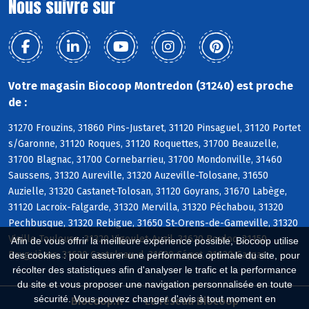
Nous suivre sur
Votre magasin Biocoop Montredon (31240) est proche
de :
31270 Frouzins, 31860 Pins-Justaret, 31120 Pinsaguel, 31120 Portet
s/Garonne, 31120 Roques, 31120 Roquettes, 31700 Beauzelle,
31700 Blagnac, 31700 Cornebarrieu, 31700 Mondonville, 31460
Saussens, 31320 Aureville, 31320 Auzeville-Tolosane, 31650
Auzielle, 31320 Castanet-Tolosan, 31120 Goyrans, 31670 Labège,
31120 Lacroix-Falgarde, 31320 Mervilla, 31320 Péchabou, 31320
Pechbusque, 31320 Rebigue, 31650 St-Orens-de-Gameville, 31320
Vieille-Toulouse, 31320 Vigoulet-Auzil, 31620 Bouloc, 31150
Afin de vous offrir la meilleure expérience possible, Biocoop utilise
Bruguières, 31620 Castelnau-d, 31620 Cépet, 31620 Gargas
des cookies : pour assurer une performance optimale du site, pour
récolter des statistiques afin d'analyser le trafic et la performance
du site et vous proposer une navigation personnalisée en toute
sécurité. Vous pouvez changer d'avis à tout moment en
Biocoop.fr
Le réseau Biocoop