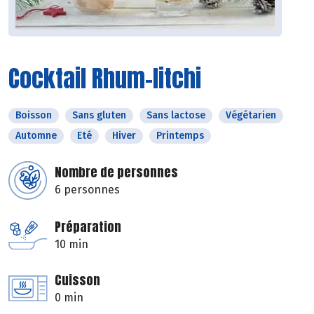
Cocktail Rhum-litchi
Boisson
Sans gluten
Sans lactose
Végétarien
Automne
Eté
Hiver
Printemps
Nombre de personnes
6 personnes
Préparation
10 min
Cuisson
0 min