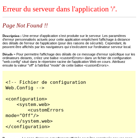
Erreur du serveur dans l'application '/'.
Page Not Found !!
Description :
Une erreur d'application s'est produite sur le serveur. Les paramètres
d'erreur personnalisés actuels pour cette application empêchent l'affichage à distance
des détails de l'erreur de l'application (pour des raisons de sécurité). Cependant, ils
peuvent être affichés par les navigateurs qui s'exécutent sur l'ordinateur serveur local.
Détails =
Pour permettre l'affichage des détails de ce message d'erreur spécifique sur les
ordinateurs distants, créez une balise <customErrors> dans un fichier de configuration
"web.config" situé dans le répertoire racine de l'application Web en cours. Attribuez
ensuite la valeur "off" à l'attribut "mode" de cette balise <customErrors>.
<!-- Fichier de configuration 
Web.Config -->

<configuration>

    <system.web>

        <customErrors 
mode="Off"/>

    </system.web>

</configuration>