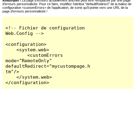
Remarques :
La page d'erreurs actuellement affichée peut être remplacée par une page
d'erreurs personnalisée. Pour ce faire, modifiez l'attribut "defaultRedirect" de la balise de
configuration <customErrors> de l'application, de sorte qu'il pointe vers une URL de la
page d'erreurs personnalisée !
<!-- Fichier de configuration 
Web.Config -->

<configuration>

    <system.web>

        <customErrors 
mode="RemoteOnly" 
defaultRedirect="mycustompage.h
tm"/>

    </system.web>

</configuration>