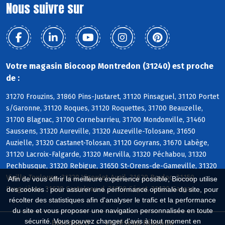
Nous suivre sur
Votre magasin Biocoop Montredon (31240) est proche
de :
31270 Frouzins, 31860 Pins-Justaret, 31120 Pinsaguel, 31120 Portet
s/Garonne, 31120 Roques, 31120 Roquettes, 31700 Beauzelle,
31700 Blagnac, 31700 Cornebarrieu, 31700 Mondonville, 31460
Saussens, 31320 Aureville, 31320 Auzeville-Tolosane, 31650
Auzielle, 31320 Castanet-Tolosan, 31120 Goyrans, 31670 Labège,
31120 Lacroix-Falgarde, 31320 Mervilla, 31320 Péchabou, 31320
Pechbusque, 31320 Rebigue, 31650 St-Orens-de-Gameville, 31320
Vieille-Toulouse, 31320 Vigoulet-Auzil, 31620 Bouloc, 31150
Afin de vous offrir la meilleure expérience possible, Biocoop utilise
Bruguières, 31620 Castelnau-d, 31620 Cépet, 31620 Gargas
des cookies : pour assurer une performance optimale du site, pour
récolter des statistiques afin d'analyser le trafic et la performance
du site et vous proposer une navigation personnalisée en toute
sécurité. Vous pouvez changer d'avis à tout moment en
Biocoop.fr
Le réseau Biocoop