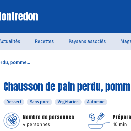
Montredon
Actualités
Recettes
Paysans associés
Maga
erdu, pomme...
Chausson de pain perdu, pomme 
Dessert
Sans porc
Végétarien
Automne
Nombre de personnes
Prépara
4 personnes
10 min