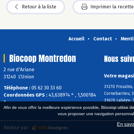
Retour à la liste
Imprimer la recette
Accueil
Contact
Menti
Biocoop Montredon
Nous suiv
2 rue d'Ariane
Votre magasi
31240 L'Union
31270 Frouzins,
Téléphone :
05 62 30 33 60
Cornebarrieu, 3
Coordonnées GPS :
43,638974 ° , 1,500184
31670 Labège, 3
°
Toulouse, 31320
Afin de vous offrir la meilleure expérience possible, Biocoop utilise d
vous proposer une navigation personnal
En savoi
Réalisé par