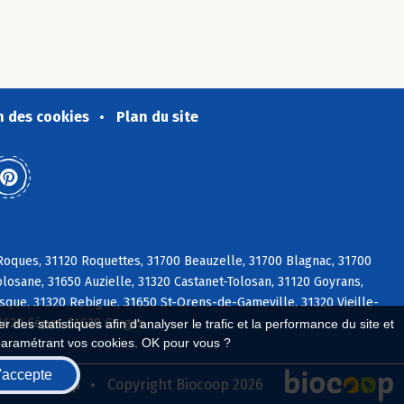
n des cookies
Plan du site
 Roques, 31120 Roquettes, 31700 Beauzelle, 31700 Blagnac, 31700
losane, 31650 Auzielle, 31320 Castanet-Tolosan, 31120 Goyrans,
sque, 31320 Rebigue, 31650 St-Orens-de-Gameville, 31320 Vieille-
31620 Cépet, 31620 Gargas
 des statistiques afin d'analyser le trafic et la performance du site et
paramétrant vos cookies. OK pour vous ?
'accepte
seau Biocoop
Copyright Biocoop 2026