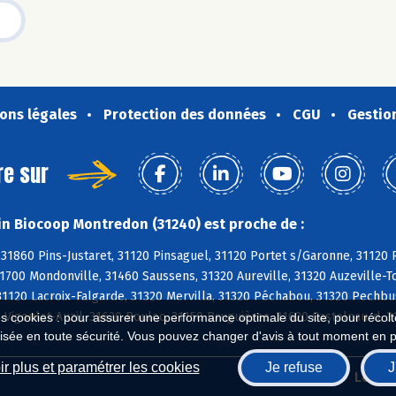
ons légales
Protection des données
CGU
Gestio
re sur
n Biocoop Montredon (31240) est proche de :
 31860 Pins-Justaret, 31120 Pinsaguel, 31120 Portet s/Garonne, 31120
1700 Mondonville, 31460 Saussens, 31320 Aureville, 31320 Auzeville-To
1120 Lacroix-Falgarde, 31320 Mervilla, 31320 Péchabou, 31320 Pechbu
 Vigoulet-Auzil, 31620 Bouloc, 31150 Bruguières, 31620 Castelnau-d, 
es cookies : pour assurer une performance optimale du site, pour récolter
isée en toute sécurité. Vous pouvez changer d'avis à tout moment en 
r plus et paramétrer les cookies
Je refuse
J
Biocoop.fr
Le ré