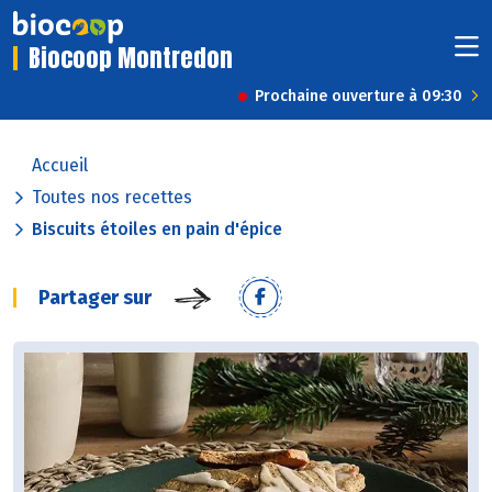
Biocoop Montredon
Prochaine ouverture à 09:30
Accueil
Toutes nos recettes
Biscuits étoiles en pain d'épice
Partager sur