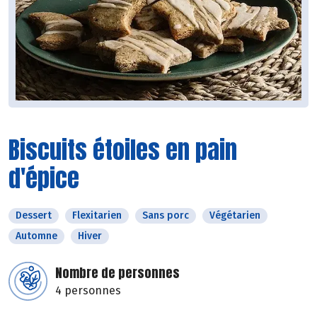
Biscuits étoiles en pain
d'épice
Dessert
Flexitarien
Sans porc
Végétarien
Automne
Hiver
Nombre de personnes
4 personnes