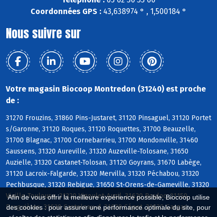
Coordonnées GPS :
43,638974 ° , 1,500184 °
Nous suivre sur
Votre magasin Biocoop Montredon (31240) est proche
de :
31270 Frouzins, 31860 Pins-Justaret, 31120 Pinsaguel, 31120 Portet
s/Garonne, 31120 Roques, 31120 Roquettes, 31700 Beauzelle,
31700 Blagnac, 31700 Cornebarrieu, 31700 Mondonville, 31460
Saussens, 31320 Aureville, 31320 Auzeville-Tolosane, 31650
Auzielle, 31320 Castanet-Tolosan, 31120 Goyrans, 31670 Labège,
31120 Lacroix-Falgarde, 31320 Mervilla, 31320 Péchabou, 31320
Pechbusque, 31320 Rebigue, 31650 St-Orens-de-Gameville, 31320
Vieille-Toulouse, 31320 Vigoulet-Auzil, 31620 Bouloc, 31150
Afin de vous offrir la meilleure expérience possible, Biocoop utilise
Bruguières, 31620 Castelnau-d, 31620 Cépet, 31620 Gargas
des cookies : pour assurer une performance optimale du site, pour