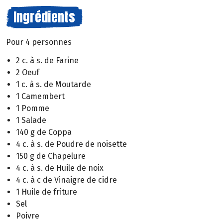
Ingrédients
Pour 4 personnes
2 c. à s. de Farine
2 Oeuf
1 c. à s. de Moutarde
1 Camembert
1 Pomme
1 Salade
140 g de Coppa
4 c. à s. de Poudre de noisette
150 g de Chapelure
4 c. à s. de Huile de noix
4 c. à c de Vinaigre de cidre
1 Huile de friture
Sel
Poivre