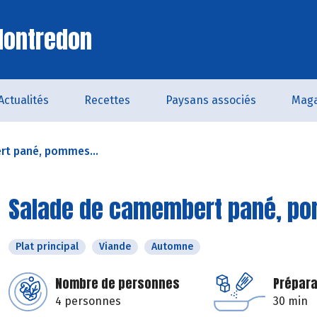
Montredon
Actualités
Recettes
Paysans associés
Maga
t pané, pommes...
Salade de camembert pané, po
Plat principal
Viande
Automne
Nombre de personnes
Prépara
4 personnes
30 min