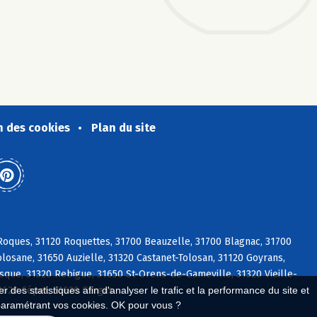
n des cookies
Plan du site
 Roques, 31120 Roquettes, 31700 Beauzelle, 31700 Blagnac, 31700
losane, 31650 Auzielle, 31320 Castanet-Tolosan, 31120 Goyrans,
sque, 31320 Rebigue, 31650 St-Orens-de-Gameville, 31320 Vieille-
31620 Cépet, 31620 Gargas
 des statistiques afin d'analyser le trafic et la performance du site et
paramétrant vos cookies. OK pour vous ?