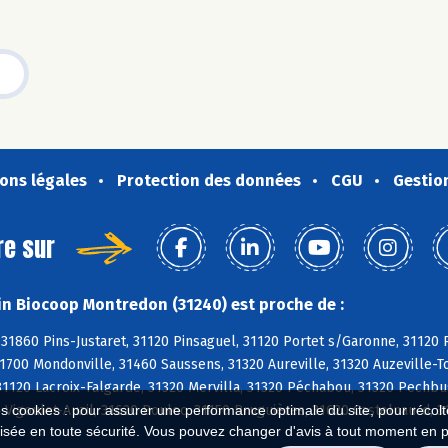
ons légales
Protection des données
CGU
Gestio
re sur
n Biocoop Montredon (31240) est proche de :
 31860 Pins-Justaret, 31120 Pinsaguel, 31120 Portet s/Garonne, 31120
1700 Mondonville, 31460 Saussens, 31320 Aureville, 31320 Auzeville-To
1120 Lacroix-Falgarde, 31320 Mervilla, 31320 Péchabou, 31320 Pechbu
 Vigoulet-Auzil, 31620 Bouloc, 31150 Bruguières, 31620 Castelnau-d, 
es cookies : pour assurer une performance optimale du site, pour récolter
isée en toute sécurité. Vous pouvez changer d'avis à tout moment en 