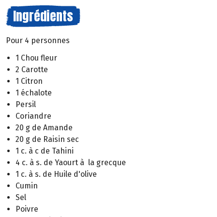
Ingrédients
Pour 4 personnes
1 Chou fleur
2 Carotte
1 Citron
1 échalote
Persil
Coriandre
20 g de Amande
20 g de Raisin sec
1 c. à c de Tahini
4 c. à s. de Yaourt à la grecque
1 c. à s. de Huile d'olive
Cumin
Sel
Poivre