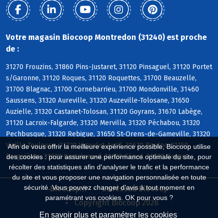
Votre magasin Biocoop Montredon (31240) est proche
de :
31270 Frouzins, 31860 Pins-Justaret, 31120 Pinsaguel, 31120 Portet
s/Garonne, 31120 Roques, 31120 Roquettes, 31700 Beauzelle,
31700 Blagnac, 31700 Cornebarrieu, 31700 Mondonville, 31460
Saussens, 31320 Aureville, 31320 Auzeville-Tolosane, 31650
Auzielle, 31320 Castanet-Tolosan, 31120 Goyrans, 31670 Labège,
31120 Lacroix-Falgarde, 31320 Mervilla, 31320 Péchabou, 31320
Pechbusque, 31320 Rebigue, 31650 St-Orens-de-Gameville, 31320
Vieille-Toulouse, 31320 Vigoulet-Auzil, 31620 Bouloc, 31150
Afin de vous offrir la meilleure expérience possible, Biocoop utilise
Bruguières, 31620 Castelnau-d, 31620 Cépet, 31620 Gargas
des cookies : pour assurer une performance optimale du site, pour
récolter des statistiques afin d'analyser le trafic et la performance
du site et vous proposer une navigation personnalisée en toute
sécurité. Vous pouvez changer d'avis à tout moment en
Biocoop.fr
Le réseau Biocoop
paramétrant vos cookies. OK pour vous ?
Copyright Biocoop 2026
En savoir plus et paramétrer les cookies