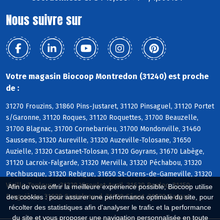
Nous suivre sur
Votre magasin Biocoop Montredon (31240) est proche
de :
31270 Frouzins, 31860 Pins-Justaret, 31120 Pinsaguel, 31120 Portet
s/Garonne, 31120 Roques, 31120 Roquettes, 31700 Beauzelle,
31700 Blagnac, 31700 Cornebarrieu, 31700 Mondonville, 31460
Saussens, 31320 Aureville, 31320 Auzeville-Tolosane, 31650
Auzielle, 31320 Castanet-Tolosan, 31120 Goyrans, 31670 Labège,
31120 Lacroix-Falgarde, 31320 Mervilla, 31320 Péchabou, 31320
Pechbusque, 31320 Rebigue, 31650 St-Orens-de-Gameville, 31320
Vieille-Toulouse, 31320 Vigoulet-Auzil, 31620 Bouloc, 31150
Afin de vous offrir la meilleure expérience possible, Biocoop utilise
Bruguières, 31620 Castelnau-d, 31620 Cépet, 31620 Gargas
des cookies : pour assurer une performance optimale du site, pour
récolter des statistiques afin d'analyser le trafic et la performance
du site et vous proposer une navigation personnalisée en toute