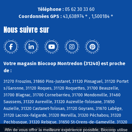
Téléphone :
05 62 30 33 60
Coordonnées GPS :
43,638974 ° , 1,500184 °
Nous suivre sur
Votre magasin Biocoop Montredon (31240) est proche
de :
31270 Frouzins, 31860 Pins-Justaret, 31120 Pinsaguel, 31120 Portet
s/Garonne, 31120 Roques, 31120 Roquettes, 31700 Beauzelle,
31700 Blagnac, 31700 Cornebarrieu, 31700 Mondonville, 31460
Saussens, 31320 Aureville, 31320 Auzeville-Tolosane, 31650
Auzielle, 31320 Castanet-Tolosan, 31120 Goyrans, 31670 Labège,
31120 Lacroix-Falgarde, 31320 Mervilla, 31320 Péchabou, 31320
Pechbusque, 31320 Rebigue, 31650 St-Orens-de-Gameville, 31320
Vieille-Toulouse, 31320 Vigoulet-Auzil, 31620 Bouloc, 31150
Afin de vous offrir la meilleure expérience possible, Biocoop utilise