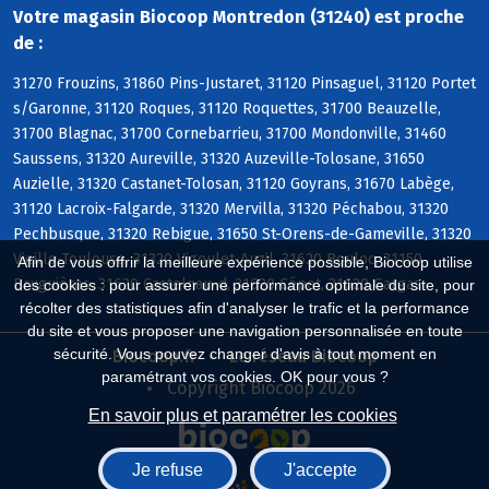
Votre magasin Biocoop Montredon (31240) est proche
de :
31270 Frouzins, 31860 Pins-Justaret, 31120 Pinsaguel, 31120 Portet
s/Garonne, 31120 Roques, 31120 Roquettes, 31700 Beauzelle,
31700 Blagnac, 31700 Cornebarrieu, 31700 Mondonville, 31460
Saussens, 31320 Aureville, 31320 Auzeville-Tolosane, 31650
Auzielle, 31320 Castanet-Tolosan, 31120 Goyrans, 31670 Labège,
31120 Lacroix-Falgarde, 31320 Mervilla, 31320 Péchabou, 31320
Pechbusque, 31320 Rebigue, 31650 St-Orens-de-Gameville, 31320
Vieille-Toulouse, 31320 Vigoulet-Auzil, 31620 Bouloc, 31150
Afin de vous offrir la meilleure expérience possible, Biocoop utilise
Bruguières, 31620 Castelnau-d, 31620 Cépet, 31620 Gargas
des cookies : pour assurer une performance optimale du site, pour
récolter des statistiques afin d'analyser le trafic et la performance
du site et vous proposer une navigation personnalisée en toute
sécurité. Vous pouvez changer d'avis à tout moment en
Biocoop.fr
Le réseau Biocoop
paramétrant vos cookies. OK pour vous ?
Copyright Biocoop 2026
En savoir plus et paramétrer les cookies
Je refuse
J'accepte