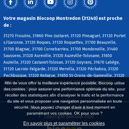
Votre magasin Biocoop Montredon (31240) est proche
de :
31270 Frouzins, 31860 Pins-Justaret, 31120 Pinsaguel, 31120 Portet
s/Garonne, 31120 Roques, 31120 Roquettes, 31700 Beauzelle,
31700 Blagnac, 31700 Cornebarrieu, 31700 Mondonville, 31460
Saussens, 31320 Aureville, 31320 Auzeville-Tolosane, 31650
Auzielle, 31320 Castanet-Tolosan, 31120 Goyrans, 31670 Labège,
31120 Lacroix-Falgarde, 31320 Mervilla, 31320 Péchabou, 31320
Pechbusque, 31320 Rebigue, 31650 St-Orens-de-Gameville, 31320
Vieille-Toulouse, 31320 Vigoulet-Auzil, 31620 Bouloc, 31150
Afin de vous offrir la meilleure expérience possible, Biocoop utilise
Bruguières, 31620 Castelnau-d, 31620 Cépet, 31620 Gargas
des cookies : pour assurer une performance optimale du site, pour
récolter des statistiques afin d'analyser le trafic et la performance
du site et vous proposer une navigation personnalisée en toute
sécurité. Vous pouvez changer d'avis à tout moment en
Biocoop.fr
Le réseau Biocoop
paramétrant vos cookies. OK pour vous ?
Copyright Biocoop 2026
En savoir plus et paramétrer les cookies