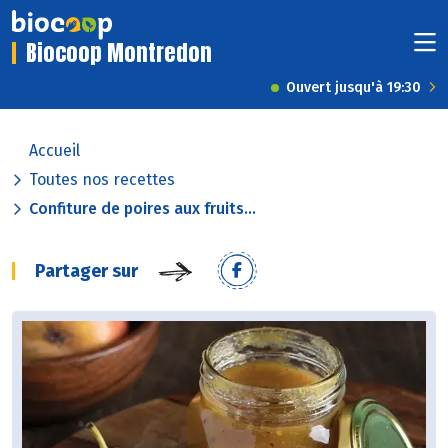
Biocoop Montredon
Ouvert jusqu'à 19:30
Accueil
Toutes nos recettes
Confiture de poires aux fruits...
Partager sur